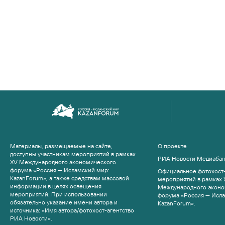
Материалы, размещаемые на сайте,
О проекте
доступны участникам мероприятий в рамках
РИА Новости Медиаба
XV Международного экономического
форума «Россия — Исламский мир:
Официальное фотохост-
KazanForum», а также средствам массовой
мероприятий в рамках 
информации в целях освещения
Международного эконо
мероприятий. При использовании
форума «Россия — Исл
обязательно указание имени автора и
KazanForum».
источника: «Имя автора/фотохост-агентство
РИА Новости».