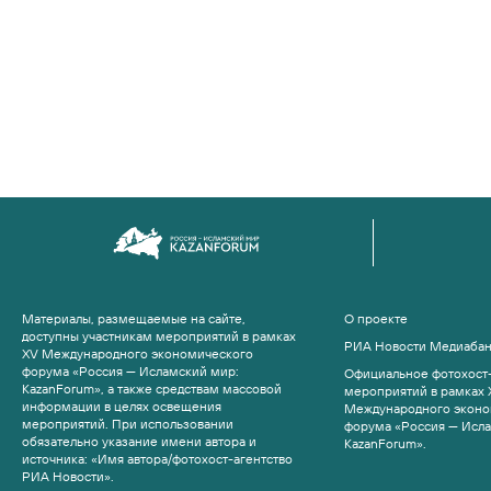
Материалы, размещаемые на сайте,
О проекте
доступны участникам мероприятий в рамках
РИА Новости Медиаба
XV Международного экономического
форума «Россия — Исламский мир:
Официальное фотохост-
KazanForum», а также средствам массовой
мероприятий в рамках 
информации в целях освещения
Международного эконо
мероприятий. При использовании
форума «Россия — Исл
обязательно указание имени автора и
KazanForum».
источника: «Имя автора/фотохост-агентство
РИА Новости».