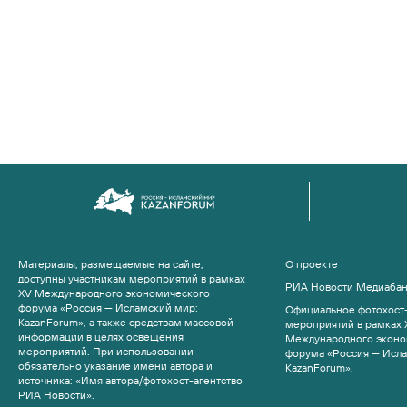
Материалы, размещаемые на сайте,
О проекте
доступны участникам мероприятий в рамках
РИА Новости Медиаба
XV Международного экономического
форума «Россия — Исламский мир:
Официальное фотохост-
KazanForum», а также средствам массовой
мероприятий в рамках 
информации в целях освещения
Международного эконо
мероприятий. При использовании
форума «Россия — Исл
обязательно указание имени автора и
KazanForum».
источника: «Имя автора/фотохост-агентство
РИА Новости».