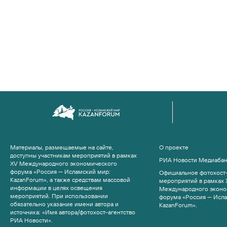
Материалы, размещаемые на сайте,
О проекте
доступны участникам мероприятий в рамках
РИА Новости Медиаба
XV Международного экономического
форума «Россия — Исламский мир:
Официальное фотохост-
KazanForum», а также средствам массовой
мероприятий в рамках 
информации в целях освещения
Международного эконо
мероприятий. При использовании
форума «Россия — Исл
обязательно указание имени автора и
KazanForum».
источника: «Имя автора/фотохост-агентство
РИА Новости».