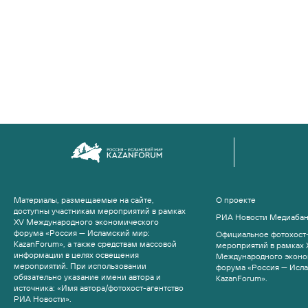
Материалы, размещаемые на сайте,
О проекте
доступны участникам мероприятий в рамках
РИА Новости Медиаба
XV Международного экономического
форума «Россия — Исламский мир:
Официальное фотохост-
KazanForum», а также средствам массовой
мероприятий в рамках 
информации в целях освещения
Международного эконо
мероприятий. При использовании
форума «Россия — Исл
обязательно указание имени автора и
KazanForum».
источника: «Имя автора/фотохост-агентство
РИА Новости».